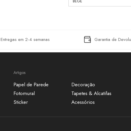
Entregas em 2-4 semanas
Garantia de Devol
Artigos
Papel de Parede
Decoração
Fotomural
Tapetes & Alcatifas
Sticker
Acessórios