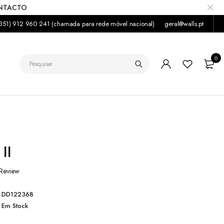
ONTACTO
351) 912 960 241 (chamada para rede móvel nacional)
geral@walls.pt
0
II
Review
DD122368
Em Stock