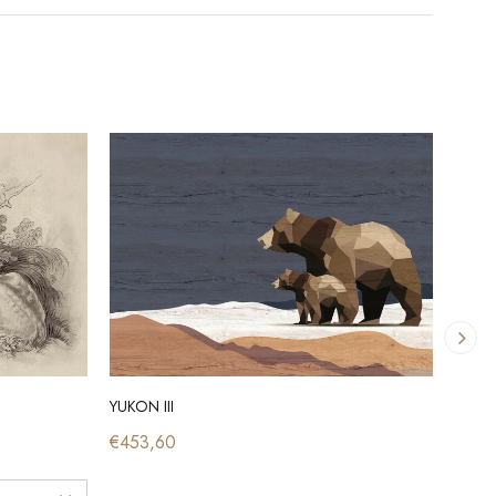
YUKON III
YUKON
€453,60
€453