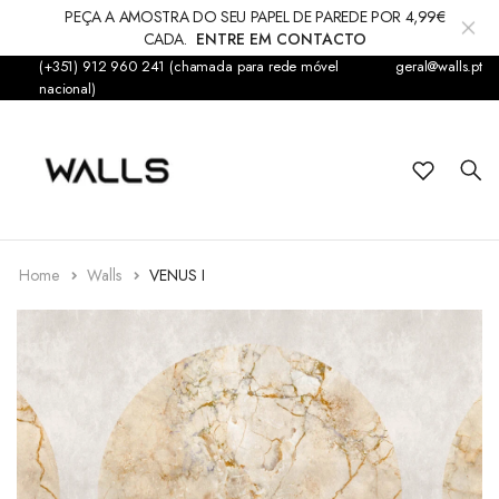
PEÇA A AMOSTRA DO SEU PAPEL DE PAREDE POR 4,99€
CADA.
ENTRE EM CONTACTO
(+351) 912 960 241 (chamada para rede móvel
geral@walls.pt
Papel de Parede
nacional)
Fotomural
Infantil
Sticker
Home
Walls
VENUS I
Acessórios
Tapetes & Alcatifas
Decorações