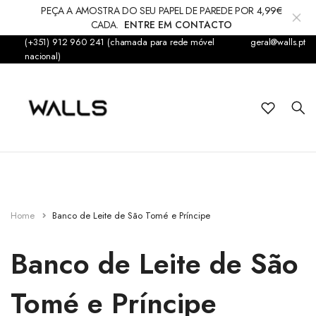
PEÇA A AMOSTRA DO SEU PAPEL DE PAREDE POR 4,99€
CADA.
ENTRE EM CONTACTO
(+351) 912 960 241 (chamada para rede móvel
geral@walls.pt
Papel de Parede
nacional)
Fotomural
Infantil
Sticker
Acessórios
Home
Banco de Leite de São Tomé e Príncipe
Tapetes & Alcatifas
Banco de Leite de São
Decorações
Tomé e Príncipe