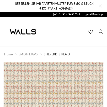
BESTELLEN SIE IHR TAPETENMUSTER FÜR 3,50 € STÜCK.
IN KONTAKT KOMMEN
(+351) 912 960 241
geral@walls.pt
Hintergrund
Wandgemälde
Kleinkind
Aufkleber
Home
EMIL&HUGO
SHEPERD'S PLAID
Zubehör
Teppiche und Teppiche
Dekorationen