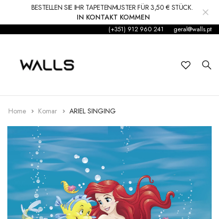
BESTELLEN SIE IHR TAPETENMUSTER FÜR 3,50 € STÜCK.
IN KONTAKT KOMMEN
(+351) 912 960 241
geral@walls.pt
Hintergrund
Wandgemälde
Kleinkind
Aufkleber
Home
Komar
ARIEL SINGING
Zubehör
Teppiche und Teppiche
Dekorationen