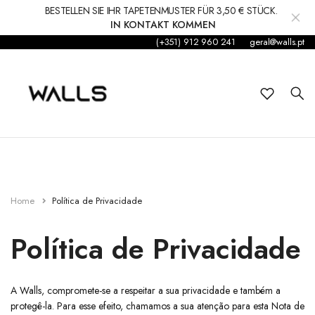
BESTELLEN SIE IHR TAPETENMUSTER FÜR 3,50 € STÜCK.
IN KONTAKT KOMMEN
(+351) 912 960 241
geral@walls.pt
Hintergrund
Wandgemälde
Kleinkind
Aufkleber
Zubehör
Home
Política de Privacidade
Teppiche und Teppiche
Política de Privacidade
Dekorationen
A Walls, compromete-se a respeitar a sua privacidade e também a
protegê-la. Para esse efeito, chamamos a sua atenção para esta Nota de