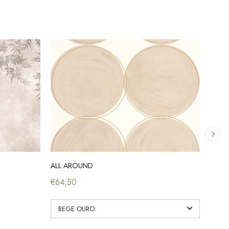
ALL AROUND
ANC
€64,50
€62,