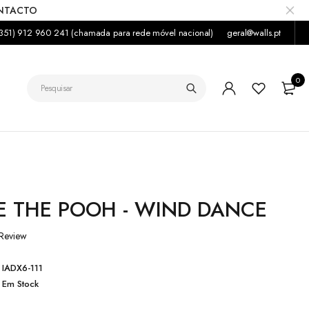
ONTACTO
351) 912 960 241 (chamada para rede móvel nacional)
geral@walls.pt
0
E THE POOH - WIND DANCE
Review
IADX6-111
Em Stock