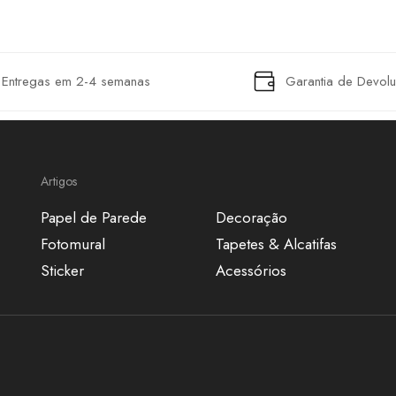
Entregas em 2-4 semanas
Garantia de Devol
Artigos
Papel de Parede
Decoração
Fotomural
Tapetes & Alcatifas
Sticker
Acessórios