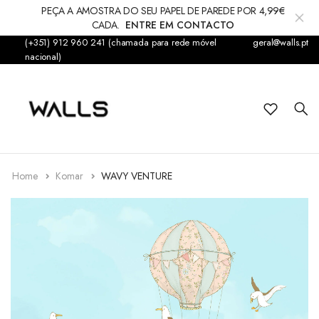
PEÇA A AMOSTRA DO SEU PAPEL DE PAREDE POR 4,99€
CADA.
ENTRE EM CONTACTO
(+351) 912 960 241 (chamada para rede móvel
geral@walls.pt
Papel de Parede
nacional)
Fotomural
Infantil
Sticker
Home
Komar
WAVY VENTURE
Acessórios
Tapetes & Alcatifas
Decorações