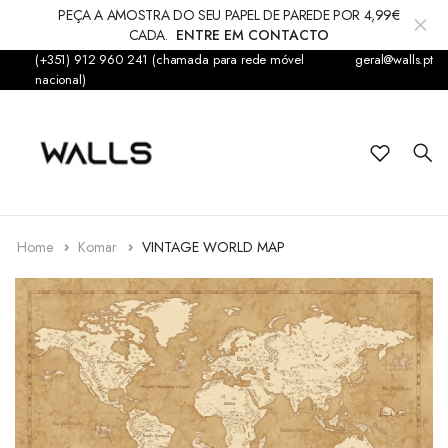
PEÇA A AMOSTRA DO SEU PAPEL DE PAREDE POR 4,99€
CADA.
ENTRE EM CONTACTO
(+351) 912 960 241 (chamada para rede móvel
geral@walls.pt
Papel de Parede
nacional)
Fotomural
Infantil
Sticker
Home
Komar
VINTAGE WORLD MAP
Acessórios
Tapetes & Alcatifas
Decorações