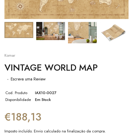
Komar
VINTAGE WORLD MAP
Escreva uma Review
Cod. Produto
IAX10-0027
Disponibilidade
Em Stock
€188,13
Imposto incluído.
Envio
calculado na finalização da compra.