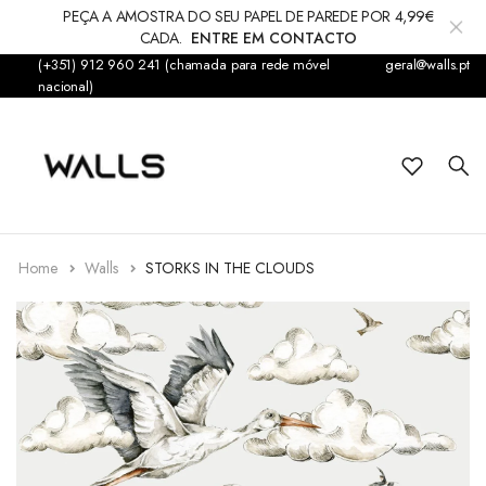
PEÇA A AMOSTRA DO SEU PAPEL DE PAREDE POR 4,99€
CADA.
ENTRE EM CONTACTO
(+351) 912 960 241 (chamada para rede móvel
geral@walls.pt
Papel de Parede
nacional)
Fotomural
Infantil
Sticker
Home
Walls
STORKS IN THE CLOUDS
Acessórios
Tapetes & Alcatifas
Decorações