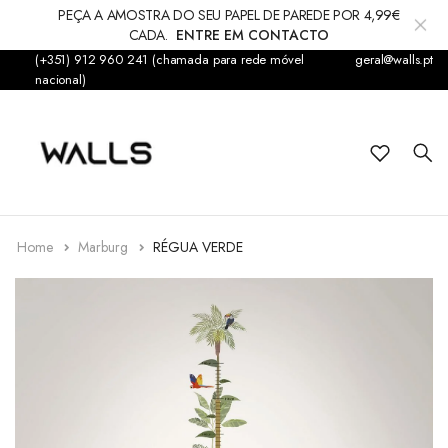
PEÇA A AMOSTRA DO SEU PAPEL DE PAREDE POR 4,99€
CADA.
ENTRE EM CONTACTO
(+351) 912 960 241 (chamada para rede móvel
geral@walls.pt
Papel de Parede
nacional)
Fotomural
Infantil
Sticker
Home
Marburg
RÉGUA VERDE
Acessórios
Tapetes & Alcatifas
Decorações