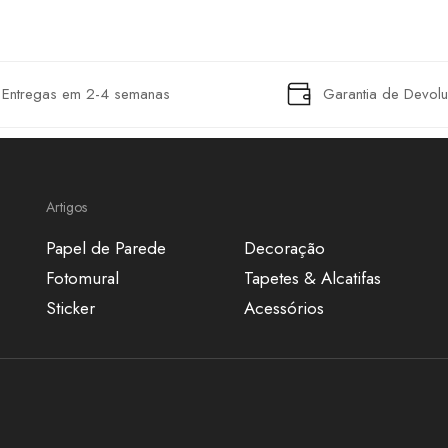
Entregas em 2-4 semanas
Garantia de Devol
Artigos
Papel de Parede
Decoração
Fotomural
Tapetes & Alcatifas
Sticker
Acessórios