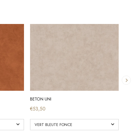
BETON UNI
1930 
€53,50
€94,