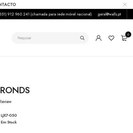
ONTACTO
351) 912 960 241 (chamada para rede móvel nacional)
geral@walls.pt
0
FRONDS
Review
LJX7-050
Em Stock