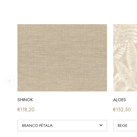
SHINOK
ALOES
€118,20
€152,50