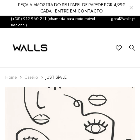
PEÇA A AMOSTRA DO SEU PAPEL DE PAREDE POR 4,99€
CADA.
ENTRE EM CONTACTO
(+351) 912 960 241 (chamada para rede móvel
geral@walls.pt
Papel de Parede
nacional)
Fotomural
Infantil
Sticker
Home
Caselio
JUST SMILE
Acessórios
Tapetes & Alcatifas
Decorações