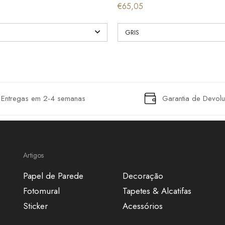
€65,05
Entregas em 2-4 semanas
Garantia de Devol
Artigos
Papel de Parede
Decoração
Fotomural
Tapetes & Alcatifas
Sticker
Acessórios