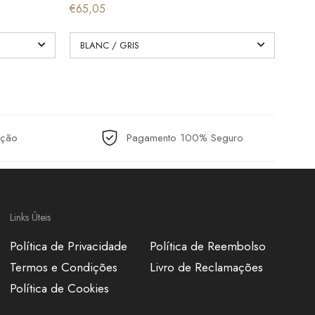
€65,05
€80,
ução
Pagamento 100% Seguro
Links Úteis
Política de Privacidade
Política de Reembolso
Termos e Condições
Livro de Reclamações
Política de Cookies