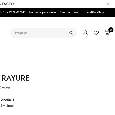
ONTACTO
351) 912 960 241 (chamada para rede móvel nacional)
geral@walls.pt
0
 RAYURE
Review
29258111
Em Stock