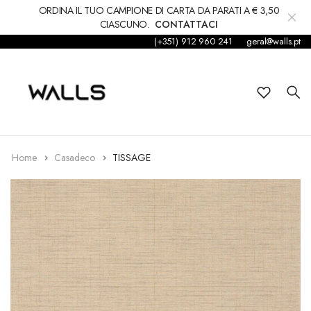
ORDINA IL TUO CAMPIONE DI CARTA DA PARATI A € 3,50
CIASCUNO.
CONTATTACI
(+351) 912 960 241
geral@walls.pt
Sfondo
Carta da parati
Figli
Etichetta
Home
Casadeco
TISSAGE
Accessori
Tappeti e moquette
decorazioni