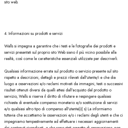
sito web.
4. Informazioni su prodotti e servizi
​Walls si impegna a garantire che i testi e le fotografie dei prodotti e
servizi presentati sul proprio sito Web siano il più vicino possibile alla
realtà, così come le caratteristiche essenziali utilizzate per descriverli.
Qualsiasi informazione errata sul prodotto o servizio presente sul sito
rispetto a descrizioni, dettagli e prezzi rilevati dall'utente/i e che dia
luogo a osservazioni e/o reclami motivati ​​da immagini, testi o successivi
risultati ottenuti diversi da quelli attesi dall'acquisto del prodotto o
servizio, Walls si riserva il diritto di rifiutare e respingere qualsiasi
richiesta di eventuale compenso monetario e/o sostituzione di servizi
e/o qualsiasi altro tipo di compenso all'utente(i)( s) La informiamo
tuttavia che accettiamo le osservazioni e/o i reclami degli utenti e che ci
impegniamo tempestivamente ad effettuare i necessari aggiornamenti
dei contenuti rivendicati, o che sono stati oggetto di osservazione, non