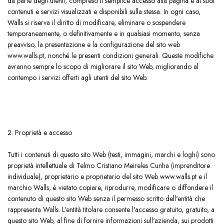
da parte degli utenti, compreso il semplice accesso alla pagina e ai suoi
contenuti e servizi visualizzati e disponibili sulla stessa. In ogni caso,
Walls si riserva il diritto di modificare, eliminare o sospendere
temporaneamente, o definitivamente e in qualsiasi momento, senza
preavviso, la presentazione e la configurazione del sito web
www.walls.pt, nonché le presenti condizioni generali. Queste modifiche
avranno sempre lo scopo di migliorare il sito Web, migliorando al
contempo i servizi offerti agli utenti del sito Web.
2. Proprietà e accesso
​Tutti i contenuti di questo sito Web (testi, immagini, marchi e loghi) sono
proprietà intellettuale di Telmo Cristiano Meireles Cunha (imprenditore
individuale), proprietario e proprietario del sito Web www.walls.pt e il
marchio Walls, è vietato copiare, riprodurre, modificare o diffondere il
contenuto di questo sito Web senza il permesso scritto dell'entità che
rappresenta Walls. L'entità titolare consente l'accesso gratuito, gratuito, a
questo sito Web, al fine di fornire informazioni sull'azienda, sui prodotti