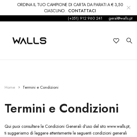
ORDINA IL TUO CAMPIONE DI CARTA DA PARATI A € 3,50
CIASCUNO.
CONTATTACI
(+351) 912 960 241
geral@walls.pt
Sfondo
Carta da parati
Figli
Etichetta
Accessori
Home
Termini e Condizioni
Tappeti e moquette
Termini e Condizioni
decorazioni
Qui puoi consultare le Condizioni Generali d'uso del sito www.walls.pt,
ti suggeriamo di leggere attentamente le seguenti condizioni generali