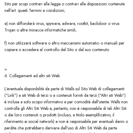
Sito per scopi contrari alla legge o contrari alle disposizioni contenute
nell'art. questi Termini e condizioni;
​e) non diffonderà virus, spyware, adware, rootkit, backdoor o virus
Trojan o altre minacce informatiche simili;
​f) non utilizzerà software o altro meccanismi automatici o manuali per
copiare o accedere al controllo del Sito o del suo contenuto.
>
6. Collegamenti ad altri siti Web
L'eventuale disponibilità da parte di Walls sul Sito Web di collegamenti
("Link") a siti Web di terzi o a contenuti forniti da terzi ("Altri siti Web")
è inclusa a solo scopo informativo e per comodità dell'utente. Walls non
controlla gli Altri Siti Web e, pertanto, non è responsabile di tali Altri Siti
o dei loro contenuti o prodotti (incluso, a titolo esemplificativo, il
riferimento ai social network) e non è responsabile per eventuali danni o
perdite che potrebbero derivare dall'uso di Altri Siti Web da parte