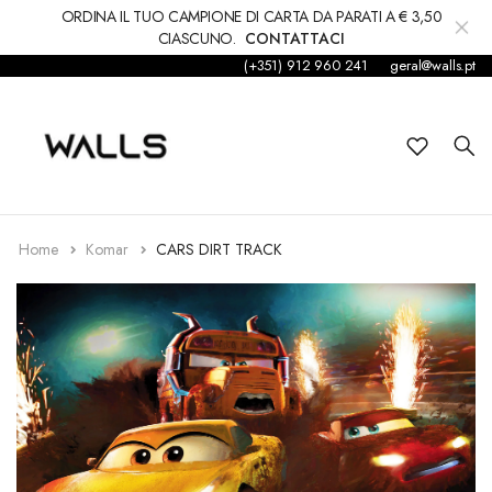
ORDINA IL TUO CAMPIONE DI CARTA DA PARATI A € 3,50
CIASCUNO.
CONTATTACI
(+351) 912 960 241
geral@walls.pt
Sfondo
Carta da parati
Figli
Etichetta
Home
Komar
CARS DIRT TRACK
Accessori
Tappeti e moquette
decorazioni