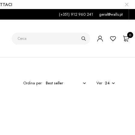
TTACI
(+351) 912 960 241
geral@walls.pt
0
Ordina per
Ver
RA
ALOES
€152,50