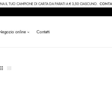
NA IL TUO CAMPIONE DI CARTA DA PARATI A € 3,50 CIASCUNO.
CONTA
Negozio online
Contatti
ALOES
RIPADO DE MADEI
€152,50
€57,80