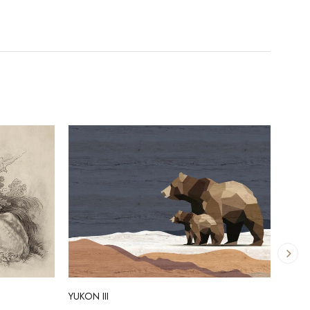
YUKON III
YUKON