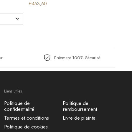
€453,60
€453
ur
Paiement 100% Sécurisé
Liens utiles
Politique de
Politique de
confidentialité
remboursement
Termes et conditions
Livre de plainte
Politique de cookies