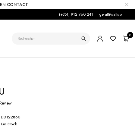
 EN CONTACT
(+351) 912 960 241
geral@walls.pt
0
U
Review
DD122860
Em Stock