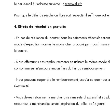
b) par e-mail à l'adresse suivante :
gera@walls.fr
Pour que le délai de résolution libre soit respecté, il suffit que votr
4. Effets de résolution gratuits
- En cas de résiliation du contrat, tous les paiements effectués sero
mode d'expédition normal le moins cher proposé par nous ), sans ret
le contrat.
- Nous effectuons ces remboursements en utilisant le même mode de p
consommateur n'encoure aucun frais du fait du remboursement.
- Nous pouvons suspendre le remboursement jusqu'à ce que nous ayo
éventualité.
- Vous devez retourner la marchandise sans retard excessif et au plu
retournez la marchandise avant l'expiration du délai de 14 jours.