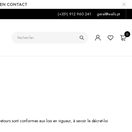
 EN CONTACT
(+351) 912 960 241
geral@walls.pt
0
tours sont conformes aux lois en vigueur, à savoir le décret-loi