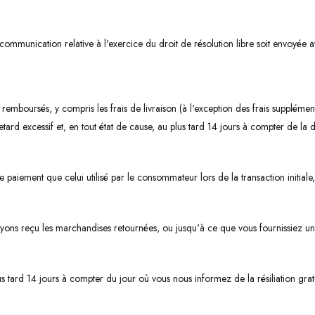
e communication relative à l'exercice du droit de résolution libre soit envoyée a
nt remboursés, y compris les frais de livraison (à l'exception des frais supplém
ard excessif et, en tout état de cause, au plus tard 14 jours à compter de la 
aiement que celui utilisé par le consommateur lors de la transaction initiale,
ns reçu les marchandises retournées, ou jusqu'à ce que vous fournissiez un
s tard 14 jours à compter du jour où vous nous informez de la résiliation grat