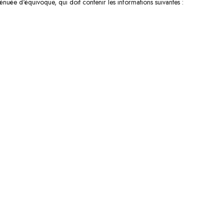
énuée d'équivoque, qui doit contenir les informations suivantes :