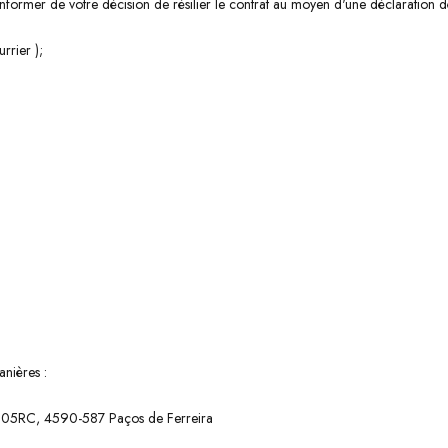
 informer de votre décision de résilier le contrat au moyen d'une déclaration d
rrier );
nières :
es 205RC, 4590-587 Paços de Ferreira