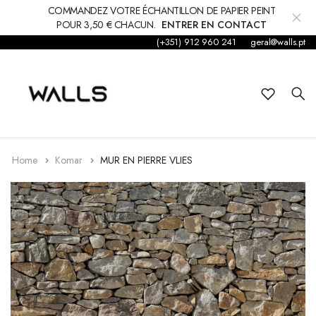
COMMANDEZ VOTRE ÉCHANTILLON DE PAPIER PEINT
POUR 3,50 € CHACUN.
ENTRER EN CONTACT
(+351) 912 960 241
geral@walls.pt
Fond d'écran
Papier peint
Enfants
Autocollant
Home
Komar
MUR EN PIERRE VLIES
Accessoires
Tapis et moquettes
décorations