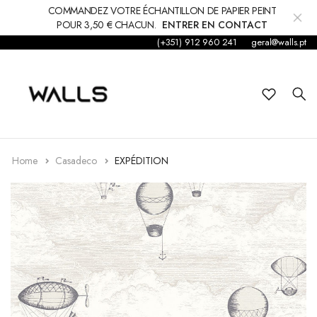
COMMANDEZ VOTRE ÉCHANTILLON DE PAPIER PEINT
POUR 3,50 € CHACUN.
ENTRER EN CONTACT
(+351) 912 960 241
geral@walls.pt
Fond d'écran
Papier peint
Enfants
Autocollant
Home
Casadeco
EXPÉDITION
Accessoires
Tapis et moquettes
décorations