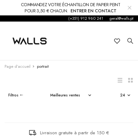
COMMANDEZ VOTRE ÉCHANTILLON DE PAPIER PEINT
POUR 3,50 € CHACUN.
ENTRER EN CONTACT
(+351) 912 960 241
geral@walls.pt
Fond d'écran
Papier peint
Enfants
ALOÈS
BOIS DÉCHIR
Page d’accueil
portrait
Autocollant
€152,50
€57,80
Accessoires
Filtros
NOTRE VOYA
Tapis et moquettes
COZY WOODS
PLANET JUNG
€169,37
€53,50
décorations
Livraison gratuite à partir de 150 €