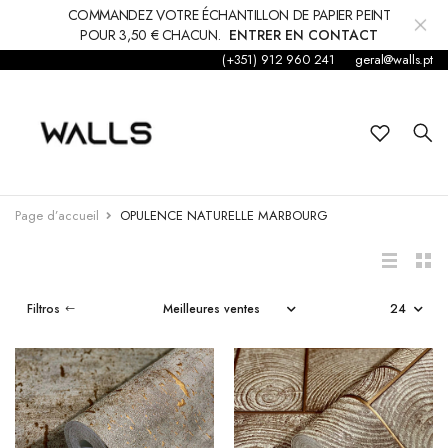
COMMANDEZ VOTRE ÉCHANTILLON DE PAPIER PEINT
POUR 3,50 € CHACUN.
ENTRER EN CONTACT
(+351) 912 960 241
geral@walls.pt
Fond d'écran
Papier peint
Enfants
ALOÈS
BOIS DÉCHIR
Page d’accueil
OPULENCE NATURELLE MARBOURG
Autocollant
€152,50
€57,80
Accessoires
Filtros
NOTRE VOYA
Tapis et moquettes
COZY WOODS
PLANET JUNG
€169,37
€53,50
décorations