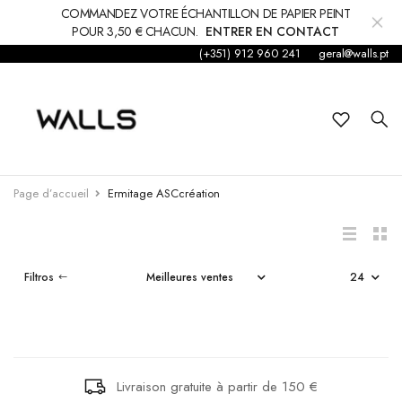
COMMANDEZ VOTRE ÉCHANTILLON DE PAPIER PEINT
POUR 3,50 € CHACUN.
ENTRER EN CONTACT
(+351) 912 960 241
geral@walls.pt
Fond d'écran
Papier peint
Enfants
ALOÈS
BOIS DÉCHIR
Page d’accueil
Ermitage ASCcréation
Autocollant
€152,50
€57,80
Accessoires
Filtros
NOTRE VOYA
Tapis et moquettes
COZY WOODS
PLANET JUNG
€169,37
€53,50
décorations
Livraison gratuite à partir de 150 €