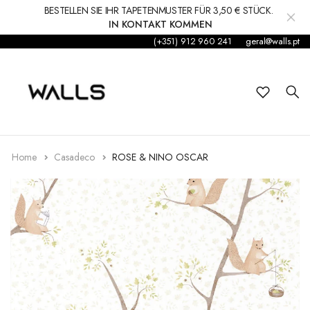
BESTELLEN SIE IHR TAPETENMUSTER FÜR 3,50 € STÜCK.
IN KONTAKT KOMMEN
(+351) 912 960 241
geral@walls.pt
Hintergrund
Wandgemälde
Kleinkind
Aufkleber
Home
Casadeco
ROSE & NINO OSCAR
Zubehör
Teppiche und Teppiche
Dekorationen