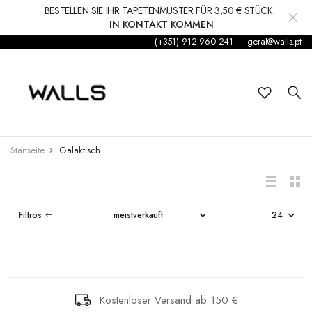
BESTELLEN SIE IHR TAPETENMUSTER FÜR 3,50 € STÜCK.
IN KONTAKT KOMMEN
(+351) 912 960 241
geral@walls.pt
Hintergrund
Wandgemälde
Kleinkind
RIPADO DE
ALOES
Startseite
Galaktisch
MADEIRA
Aufkleber
€152,50
€57,80
Zubehör
Filtros
OUR PLANET
Teppiche und Teppiche
COZY WOODS
JUNGLE TRIP
€169,37
€53,50
Dekorationen
Kostenloser Versand ab 150 €