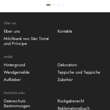
JUTE MAT UNI
SHINOK
€53,50
€118,20
Über uns
Über uns
Kontakte
Milchbank von São Tomé
und Príncipe
Artikel
Hintergrund
Dekoration
Wandgemälde
Teppiche und Teppiche
Aufkleber
Zubehör
Nützliche Links
Datenschutz-
Rückgaberecht
Bestimmungen
Reklamationsbuch