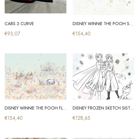
JUTE MAT UNI
SHINOK
€53,50
€118,20
CARS 3 CURVE
DISNEY WINNIE THE POOH SLEEPY LITTLE BEAR
€93,07
€154,40
DISNEY WINNIE THE POOH FLOWERFIELD
DISNEY FROZEN SKETCH SISTERS
€154,40
€128,65