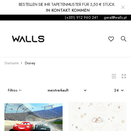
BESTELLEN SIE IHR TAPETENMUSTER FÜR 3,50 € STÜCK.
IN KONTAKT KOMMEN
(+351) 912 960 241
geral@walls.pt
Hintergrund
Wandgemälde
Kleinkind
RIPADO DE
ALOES
Startseite
Disney
MADEIRA
Aufkleber
€152,50
€57,80
Zubehör
Filtros
OUR PLANET
Teppiche und Teppiche
COZY WOODS
JUNGLE TRIP
€169,37
€53,50
Dekorationen