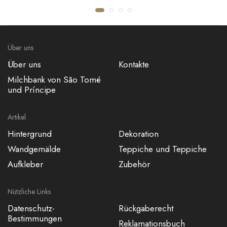
JUTE MAT UNI
SHINOK
€53,50
€118,20
Über uns
Über uns
Kontakte
Milchbank von São Tomé
und Príncipe
Artikel
Hintergrund
Dekoration
Wandgemälde
Teppiche und Teppiche
Aufkleber
Zubehör
Nützliche Links
Datenschutz-
Rückgaberecht
Bestimmungen
Reklamationsbuch