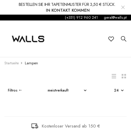
BESTELLEN SIE IHR TAPETENMUSTER FÜR 3,50 € STÜCK.
IN KONTAKT KOMMEN
(+351) 912 960 241
geral@walls.pt
Hintergrund
Wandgemälde
Kleinkind
RIPADO DE
ALOES
Startseite
Lampen
MADEIRA
Aufkleber
€152,50
€57,80
Zubehör
Filtros
OUR PLANET
Teppiche und Teppiche
COZY WOODS
JUNGLE TRIP
€169,37
€53,50
Dekorationen
Kostenloser Versand ab 150 €