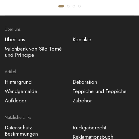
JUTE MAT UNI
SHINOK
€53,50
€118,20
Über uns
Über uns
Kontakte
Milchbank von São Tomé
und Príncipe
Artikel
Hintergrund
Dekoration
Wandgemälde
Teppiche und Teppiche
Aufkleber
Zubehör
Nützliche Links
Datenschutz-
Rückgaberecht
Bestimmungen
Reklamationsbuch