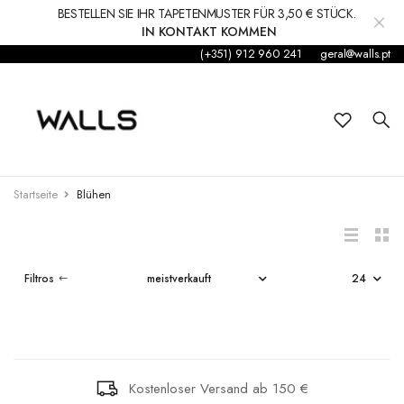
BESTELLEN SIE IHR TAPETENMUSTER FÜR 3,50 € STÜCK.
IN KONTAKT KOMMEN
(+351) 912 960 241
geral@walls.pt
Hintergrund
Wandgemälde
Kleinkind
RIPADO DE
ALOES
Startseite
Blühen
MADEIRA
Aufkleber
€152,50
€57,80
Zubehör
Filtros
OUR PLANET
Teppiche und Teppiche
COZY WOODS
JUNGLE TRIP
€169,37
€53,50
Dekorationen
Kostenloser Versand ab 150 €