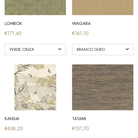
JUTE MAT UNI
SHINOK
€53,50
€118,20
LOMBOK
WAGARA
€171,40
€161,10
KANSAI
TATAMI
€638,20
€151,70