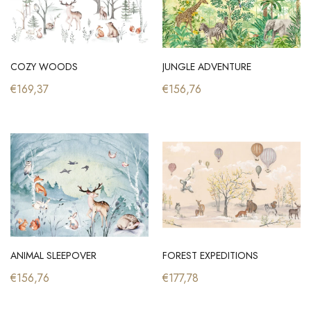
JUTE MAT UNI
SHINOK
€53,50
€118,20
COZY WOODS
JUNGLE ADVENTURE
€169,37
€156,76
ANIMAL SLEEPOVER
FOREST EXPEDITIONS
€156,76
€177,78