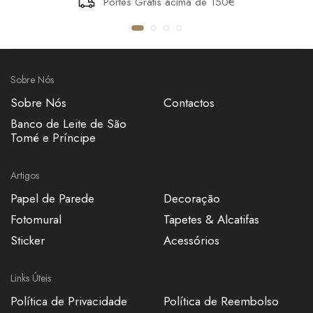
Portes Grátis acima de 150€
JUTE MAT UNI
SHINOK
€53,50
€118,20
Sobre Nós
Sobre Nós
Contactos
Banco de Leite de São
Tomé e Príncipe
Artigos
Papel de Parede
Decoração
Fotomural
Tapetes & Alcatifas
Sticker
Acessórios
Links Úteis
Política de Privacidade
Política de Reembolso